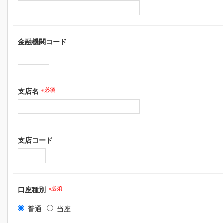
金融機関コード
支店名
※必須
支店コード
口座種別
※必須
普通
当座